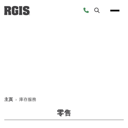
Skip
to
content
庫存服務
可協助您專注於客戶的資源
主頁
›
庫存服務
零售